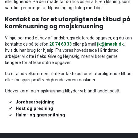
eller lignende. På den måde får du hos os en alt-i-en løsning, som
samtidig er præget af tilpasning og dialog med dig.
Kontakt os for et uforpligtende tilbud på
kornknusning og majsknusning
Vi hjælper med et hav af landsbrugsrelaterede opgaver, og du kan
kontakte os på telefon
20 74 60 33
eller på mail
jk@jmask.dk
,
hvis du har brug for hjælp. Fra vores hovedsæde i Grindsted
arbejder vi ofte i f.eks. Give og Hejnsvig, men vi kører gerne
længere for at løse større opgaver.
Du er altid velkommen til at kontakte os for et uforpligtende tilbud
eller for spørgsmål vedrørende vores maskiner.
Udover korn- og majsknusning tilbyder vi blandt andet også:
Jordbearbejdning
Høst og presning
Halm- og græssnitning