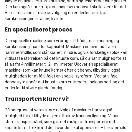
tilbyde en tilpasset kornknusning, som imødekommer dine ønsker.
Den kan også klare majsknusning hvis behovet skulle være for det.
Vores maskine er nøje udvalgt, og du er derfor sikret, at
kornknusningen er af høj kvalitet.
En specialiseret proces
Den specielle maskine som vi bruger til både majsknusning og
kornknusning, har stor kapacitet. Maskinen er lavet ud fra en
hammermølle, som slår kornet mindre, og via forskellige solde kan
vi tilpasse størrelsen på det knuste korn, så du har mulighed for at
få alt fra 4 millimeter til 21 millimeter. Udover en specialiseret
maskine, som kan knuse kornet efter dit behov, tilbyder vi også
muligheden for at få tilføjet en speciel syreform. Ved at tilføje
denne syre opnår det knuste korn en længere holdbarhed, og det
er derfor til større glæde for dig.
Transporten klarer vi!
På baggrund af vores store udvalg af maskiner har vi også
mulighed for at tilbyde dig en attraktiv transportløsning. Vi har
store transportbånd, som gør det muligt at transportere det
knuste korn direkte ind der, hvor det skal opbevares – f.eks. en silo