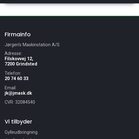
Firmainfo
Jørgen's Maskinstation A/S
Adresse:
Filskovvej 12,
7200 Grindsted
Telefon:
20 74 60 33
Email:
jk@jmask.dk
CVR: 32084540
Vi tilbyder
Gylleudbringning