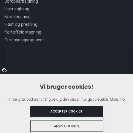
Jordbearbejdning
Halmsnitning
Kornknusning
Høst og presning
Kartoffeloptagning
Oprensningsopgaver
Vi bruger cookies!
Vi benytter cookies for at give dig den bedst mulige oplevelse.
More info
ACCEPTER COOKIES
+
AFVIS COOKIES
Copyright © 2026 - Jørgen's Maskinstation A/S
, CVR 32084540